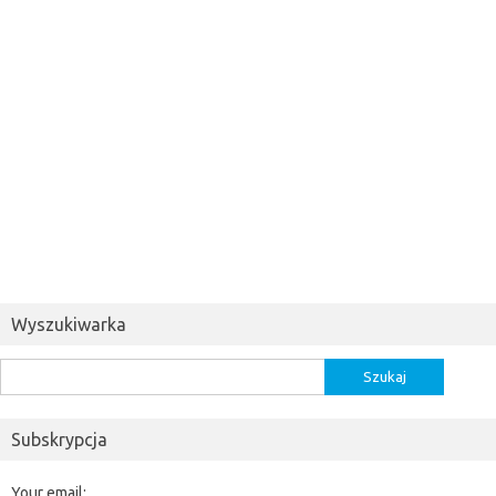
Wyszukiwarka
Szukaj:
Subskrypcja
Your email: