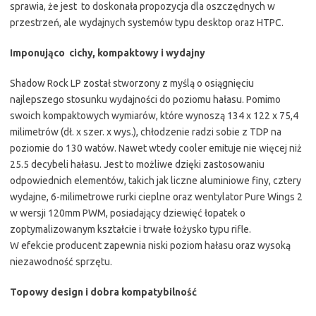
sprawia, że jest to doskonała propozycja dla oszczędnych w
przestrzeń, ale wydajnych systemów typu desktop oraz HTPC.
Imponująco cichy, kompaktowy i wydajny
Shadow Rock LP został stworzony z myślą o osiągnięciu
najlepszego stosunku wydajności do poziomu hałasu. Pomimo
swoich kompaktowych wymiarów, które wynoszą 134 x 122 x 75,4
milimetrów (dł. x szer. x wys.), chłodzenie radzi sobie z TDP na
poziomie do 130 watów. Nawet wtedy cooler emituje nie więcej niż
25.5 decybeli hałasu. Jest to możliwe dzięki zastosowaniu
odpowiednich elementów, takich jak liczne aluminiowe finy, cztery
wydajne, 6-milimetrowe rurki cieplne oraz wentylator Pure Wings 2
w wersji 120mm PWM, posiadający dziewięć łopatek o
zoptymalizowanym kształcie i trwałe łożysko typu rifle.
W efekcie producent zapewnia niski poziom hałasu oraz wysoką
niezawodność sprzętu.
Topowy design i dobra kompatybilność