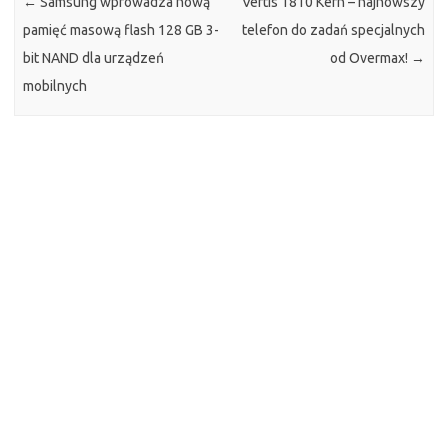
←
Samsung wprowadza nową
Vertis 1810 Kern – najnowszy
pamięć masową flash 128 GB 3-
telefon do zadań specjalnych
bit NAND dla urządzeń
od Overmax!
→
mobilnych