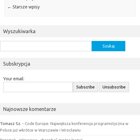
←
Starsze wpisy
Wyszukiwarka
Szukaj:
Subskrypcja
Your email:
Najnowsze komentarze
Tomasz Sz.
-
Code Europe: Największa konferencja programistyczna w
Polsce już wkrótce w Warszawie i Wrocławiu
Przemek
-
Wirusową „chorobę” można leczyć