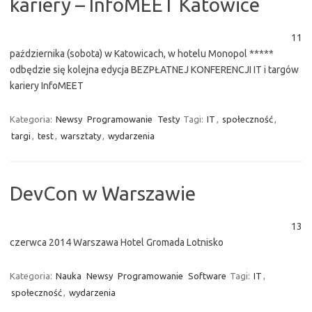
kariery – InfoMEET Katowice
11
października (sobota) w Katowicach, w hotelu Monopol *****
odbędzie się kolejna edycja BEZPŁATNEJ KONFERENCJI IT i targów
kariery InfoMEET
Kategoria:
Newsy
Programowanie
Testy
Tagi:
IT
,
społeczność
,
targi
,
test
,
warsztaty
,
wydarzenia
DevCon w Warszawie
13
czerwca 2014 Warszawa Hotel Gromada Lotnisko
Kategoria:
Nauka
Newsy
Programowanie
Software
Tagi:
IT
,
społeczność
,
wydarzenia