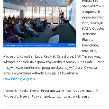
Ponad 150
specjalistów IT
z topowych i
innowacyjnych
firm, takich jak
NASA, Google,
JetBrains,
Elastic,
Eventbrite,
IBM, Intel,
Microsoft, Nokia Bell Labs, Red Hat, Salesforce, SAP, Trivago – już
wkrótce podzieli się najnowszą wiedzą z branży IT na Code Europe
– największej konferencji programistycznej w Polsce. Czwarta
edycja wydarzenia odbędzie się już 24 kwietnia w…
Dowiedz się więcej »
Kategoria:
Nauka
Newsy
Programowanie
Tagi:
Google
,
Intel
,
IT
,
Microsoft
,
Nauka
,
Polska
,
społeczność
,
targi
,
wydarzenia