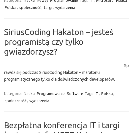
Kategoria:
Nauka
Newsy
Programowanie
Tagi:
IT
,
Microsoft
,
Nauka
,
Polska
,
społeczność
,
targi
,
wydarzenia
SiriusCoding Hakaton – jesteś
programistą czy tylko
gwiazdorzysz?
Sp
rawdź się podczas SiriusCoding Hakaton – maratonu
programistycznego tylko dla doświadczonych developerów.
Kategoria:
Nauka
Programowanie
Software
Tagi:
IT
,
Polska
,
społeczność
,
wydarzenia
Bezpłatna konferencja IT i targi