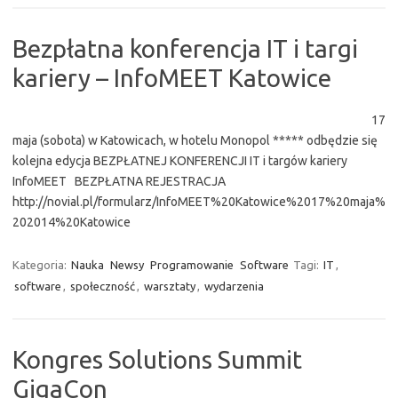
Bezpłatna konferencja IT i targi
kariery – InfoMEET Katowice
17
maja (sobota) w Katowicach, w hotelu Monopol ***** odbędzie się
kolejna edycja BEZPŁATNEJ KONFERENCJI IT i targów kariery
InfoMEET BEZPŁATNA REJESTRACJA
http://novial.pl/formularz/InfoMEET%20Katowice%2017%20maja%
202014%20Katowice
Kategoria:
Nauka
Newsy
Programowanie
Software
Tagi:
IT
,
software
,
społeczność
,
warsztaty
,
wydarzenia
Kongres Solutions Summit
GigaCon