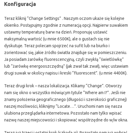
Konfiguracja
Teraz kliknij “Change Settings” . Naszym oczom ukaże się kolejne
okienko. Postępujmy zgodnie z numeracją opcji. Najpierw suwakiem
ustawmy temperaturę barw na dzień. Proponuję ustawić
maksymalną wartość (u mnie 6500K), ale o gustach się nie
dyskutuje. Teraz polecam spojrzeć na sufit lub na biurko i
zorientować się, jakie źródło światła znajduje się w pomieszczeniu.
Ja posiadam żarówkę fluorescencyjną, czyli zwykłą “świetlówkę”
lub “żarówkę energooszczędną” (jak zwał tak zwał), więc ustawiam
drugi suwak w okolicy napisu i kreski “fluorescent”. (u mnie 4400K).
Teraz drugi krok – nasza lokalizacja. Klikamy “Change”. Otworzy
nam się okno o wszystko mówiącym tytule “Where am I?”. Jeśli nie
znamy położenia geograficznego (długości i szerokości graficznej)
naszej możliwości, kliknijmy “Locate…”. Uruchomi nam się nasza
ulubiona przeglądarka internetowa. Pozostało nam tylko wpisać
nazwę naszej miejscowości i skopiować współrzędne do w/w okna.
Teraz już trzeci i ostatni krok (szkoda ;p). Pozostało nam już wybrać