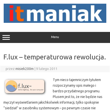
Przejdź
do
treści
Menu
F.lux – temperaturowa rewolucja.
przez
misiek200m
|
9 lutego 2011
Tym nieco taj
emniczym tytułem
rozpoczynamy opis małego i
bardzo przydatnego programu.
Plusem jest to, że nie będzie nas
męczył wyświetlaniem jakichkolwiek informacji, tylko spokojnie
“siedział” w zasobniku systemowym – po pewnym czasie nie