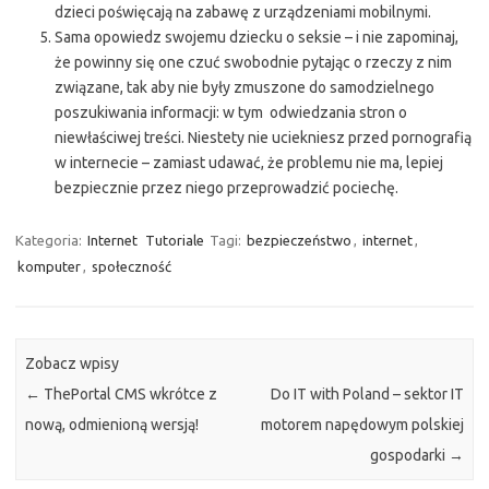
dzieci poświęcają na zabawę z urządzeniami mobilnymi.
Sama opowiedz swojemu dziecku o seksie – i nie zapominaj,
że powinny się one czuć swobodnie pytając o rzeczy z nim
związane, tak aby nie były zmuszone do samodzielnego
poszukiwania informacji: w tym odwiedzania stron o
niewłaściwej treści. Niestety nie uciekniesz przed pornografią
w internecie – zamiast udawać, że problemu nie ma, lepiej
bezpiecznie przez niego przeprowadzić pociechę.
Kategoria:
Internet
Tutoriale
Tagi:
bezpieczeństwo
,
internet
,
komputer
,
społeczność
Zobacz wpisy
←
ThePortal CMS wkrótce z
Do IT with Poland – sektor IT
nową, odmienioną wersją!
motorem napędowym polskiej
gospodarki
→