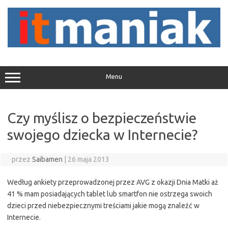
Przejdź
do
treści
Menu
Czy myślisz o bezpieczeństwie
swojego dziecka w Internecie?
przez
Saibamen
|
26 maja 2013
Według ankiety przeprowadzonej przez AVG z okazji Dnia Matki aż
41 % mam posiadających tablet lub smartfon nie ostrzega swoich
dzieci przed niebezpiecznymi treściami jakie mogą znaleźć w
Internecie.