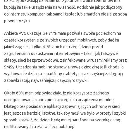
częściej pozwalają dzieciom korzystać ze swoich telefonów lub
kupują im takie urządzenia na własność. Podobnie jak podłączony
do internetu komputer, tak samo i tablet lub smartfon niesie ze sobą
pewne ryzyko.
Ankieta AVG ukazuje, że 71% mam pozwala swoim pociechom na
częste korzystanie ze swoich urządzeń mobilnych, żeby dać im
jakieś zajęcie, a tylko 41% z nich ostrzega dzieci przed
zagrożeniami i oszustwami internetowymi – takimi jak fałszywe
sklepy, sieci bezprzewodowe, zainfekowane wirusami reklamy oraz
SMSy. Urządzenia mobilne stanowią nową dziedzinę jeśli chodzi o
wychowanie dziecka: smartfony i tablety coraz częściej zastępują
zabawki i stają najważniejszą częścią rozrywki.
Około 68% mam odpowiedziało, iż nie korzysta z żadnego
oprogramowania zabezpieczającego ich urządzenia mobilne.
Dlatego też posiadanie aplikacji zapewniających ochronę w sieci
jest jeszcze bardziej istotne, tak aby możliwe było w prosty i szybki
sposób sprawić, że dzieci będą mniej narażone na szeroką gamę
niefiltrowanych treści w sieci mobilnej.